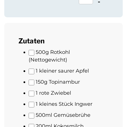
-
Zutaten
500
g Rotkohl
(Nettogewicht)
1
kleiner saurer Apfel
150
g Topinambur
1
rote Zwiebel
1
kleines Stück Ingwer
500
ml Gemüsebrühe
200
ml Kokosmilch