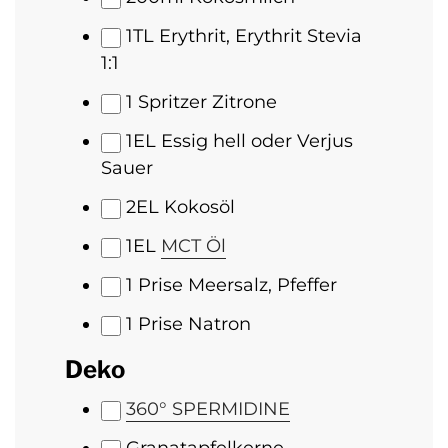
1
TL Erythrit, Erythrit Stevia
1:1
1
Spritzer Zitrone
1
EL Essig hell oder Verjus
Sauer
2
EL Kokosöl
1
EL
MCT Öl
1
Prise Meersalz, Pfeffer
1
Prise Natron
Deko
360° SPERMIDINE