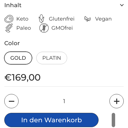
Inhalt
Keto
Glutenfrei
Vegan
Paleo
GMOfrei
Color
GOLD
PLATIN
Regulärer Preis
€169,00
Anzahl
In den Warenkorb