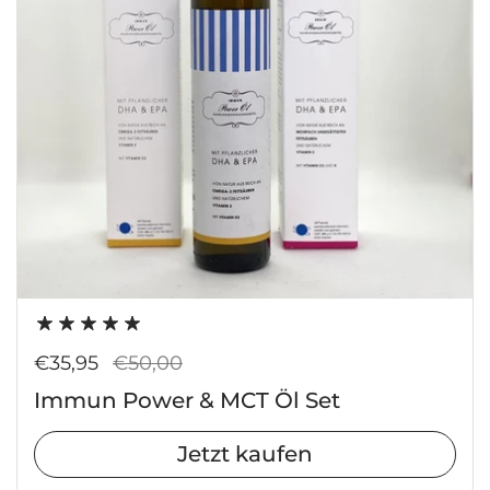
Regulärer Preis
€35,95
Sale-Preis
€50,00
Immun Power & MCT Öl Set
Jetzt kaufen