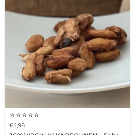
Regulärer Preis
€4,98