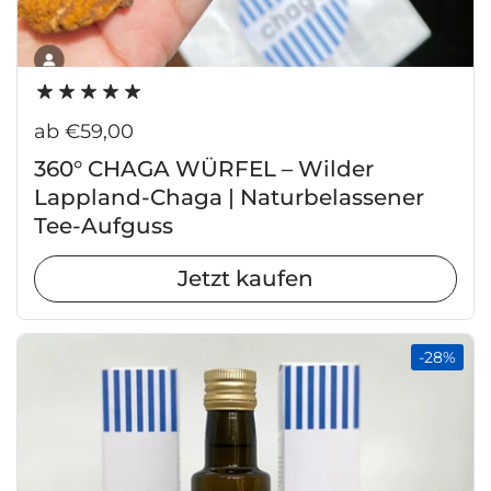
Regulärer Preis
ab €59,00
360° CHAGA WÜRFEL – Wilder
Lappland-Chaga | Naturbelassener
Tee-Aufguss
Jetzt kaufen
-28%