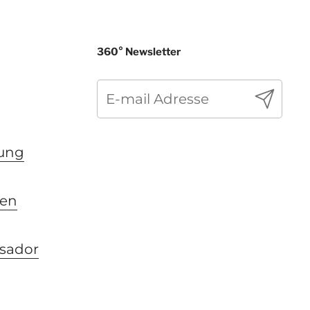
360° Newsletter
Abonni
rung
gen
sador