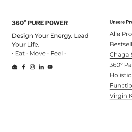
360° PURE POWER
Unsere Pr
Alle Pr
Design Your Energy. Lead
Bestsel
Your Life.
• Eat • Move • Feel •
Chaga &
360° Pa
Email
Facebook
Instagram
LinkedIn
YouTube
Holisti
Functi
Virgin 