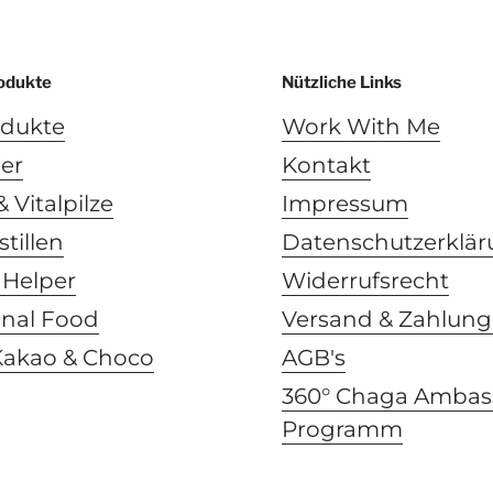
odukte
Nützliche Links
odukte
Work With Me
ler
Kontakt
 Vitalpilze
Impressum
stillen
Datenschutzerklä
c Helper
Widerrufsrecht
onal Food
Versand & Zahlun
Kakao & Choco
AGB's
360° Chaga Ambas
Programm