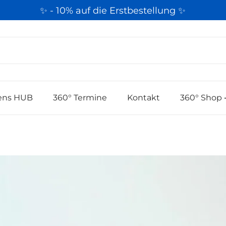
✨ - 10% auf die Erstbestellung ✨
k
ens HUB
360° Termine
Kontakt
360° Shop •