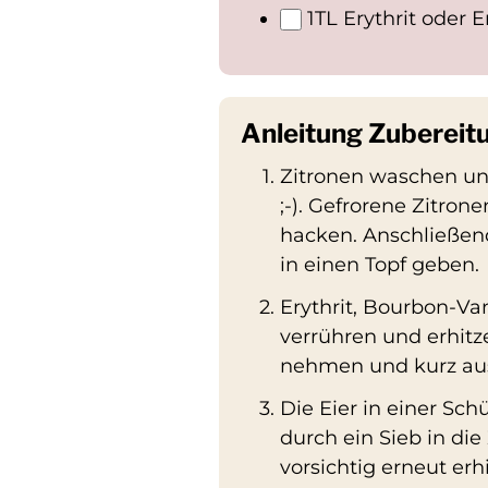
1
TL Erythrit oder E
Anleitung Zubereit
Zitronen waschen und
;-). Gefrorene Zitron
hacken. Anschließend
in einen Topf geben.
Erythrit, Bourbon-Va
verrühren und erhitz
nehmen und kurz aus
Die Eier in einer Sc
durch ein Sieb in d
vorsichtig erneut er