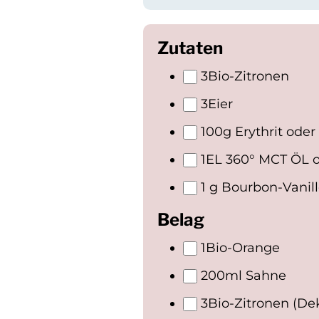
Zutaten
3
Bio-Zitronen
3
Eier
100
g Erythrit oder
1
EL 360° MCT ÖL o
1
g Bourbon-Vanil
Belag
1
Bio-Orange
200
ml Sahne
3
Bio-Zitronen (De