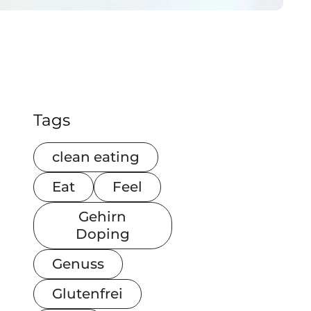
Tags
clean eating
Eat
Feel
Gehirn
Doping
Genuss
Glutenfrei